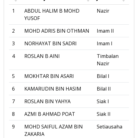
1
ABDUL HALIM B MOHD
Nazir
YUSOF
2
MOHD ADRIS BIN OTHMAN
Imam II
3
NORHAYAT BIN SADRI
Imam I
4
ROSLAN B AINI
Timbalan
Nazir
5
MOKHTAR BIN ASARI
Bilal I
6
KAMARUDIN BIN HASIM
Bilal II
7
ROSLAN BIN YAHYA
Siak I
8
AZMI B AHMAD POAT
Siak II
9
MOHD SAIFUL AZAM BIN
Setiausaha
ZAKARIA