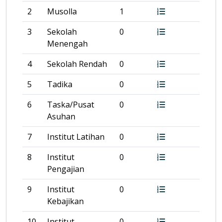
2
Musolla
1
3
Sekolah
0
Menengah
4
Sekolah Rendah
0
5
Tadika
0
6
Taska/Pusat
0
Asuhan
7
Institut Latihan
0
8
Institut
0
Pengajian
9
Institut
0
Kebajikan
10
Institut
0