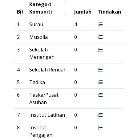
Kategori
Bil
Komuniti
Jumlah
Tindakan
1
Surau
4
2
Musolla
0
3
Sekolah
0
Menengah
4
Sekolah Rendah
0
5
Tadika
0
6
Taska/Pusat
0
Asuhan
7
Institut Latihan
0
8
Institut
0
Pengajian