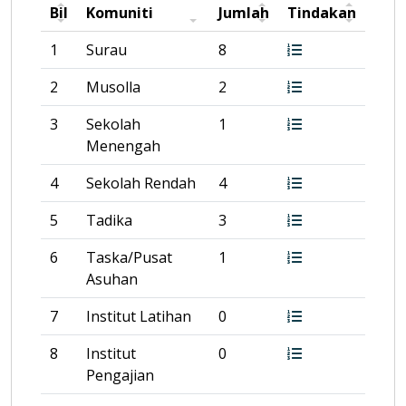
Bil
Komuniti
Jumlah
Tindakan
1
Surau
8
2
Musolla
2
3
Sekolah
1
Menengah
4
Sekolah Rendah
4
5
Tadika
3
6
Taska/Pusat
1
Asuhan
7
Institut Latihan
0
8
Institut
0
Pengajian