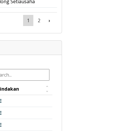
long Setiausaha
1
2
›
indakan