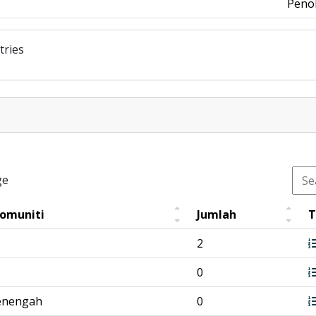
Peno
tries
ge
Komuniti
Jumlah
T
2
0
enengah
0