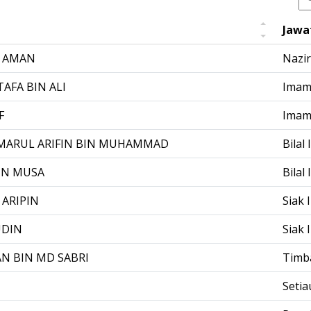
Jawa
N AMAN
Nazir
FA BIN ALI
Imam
F
Imam 
ARUL ARIFIN BIN MUHAMMAD
Bilal I
IN MUSA
Bilal I
ARIPIN
Siak I
UDIN
Siak I
N BIN MD SABRI
Timb
Seti