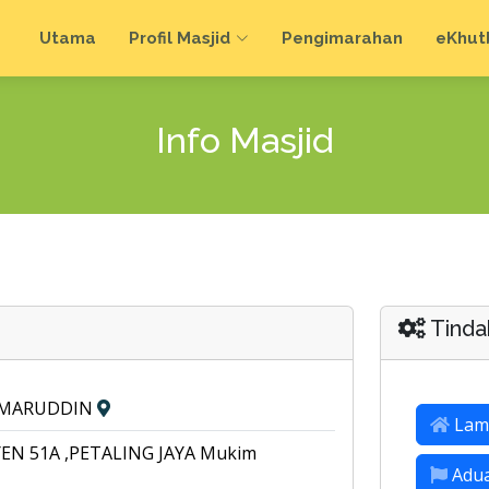
Utama
Profil Masjid
Pengimarahan
e
Khut
Info Masjid
Tinda
KAMARUDDIN
Lam
YEN 51A ,PETALING JAYA Mukim
Adu