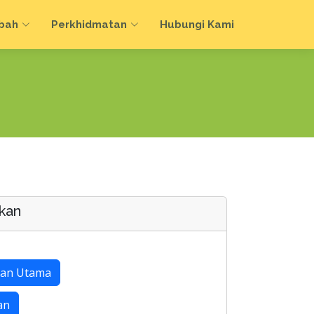
bah
Perkhidmatan
Hubungi Kami
kan
an Utama
an