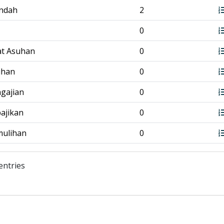
endah
2
0
at Asuhan
0
tihan
0
ngajian
0
bajikan
0
mulihan
0
entries