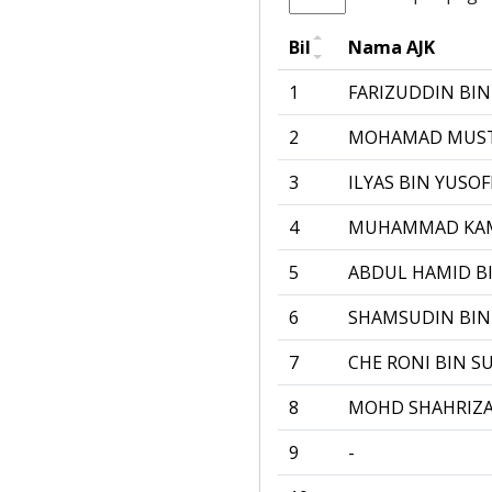
Bil
Nama AJK
1
FARIZUDDIN BI
2
MOHAMAD MUSTA
3
ILYAS BIN YUSOF
4
MUHAMMAD KAM
5
ABDUL HAMID B
6
SHAMSUDIN BIN 
7
CHE RONI BIN S
8
MOHD SHAHRIZA
9
-