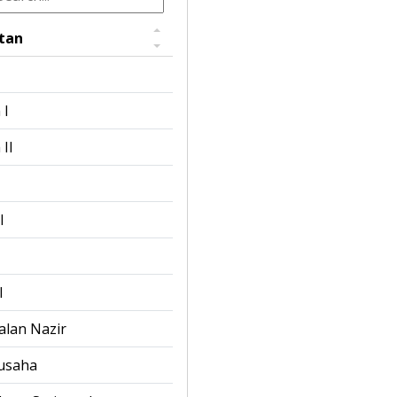
tan
 I
II
I
I
alan Nazir
ausaha