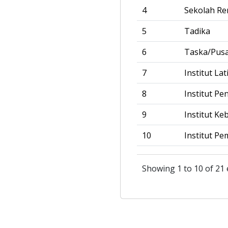
4
Sekolah R
5
Tadika
6
Taska/Pus
7
Institut La
8
Institut Pe
9
Institut Ke
10
Institut Pe
Showing 1 to 10 of 21 