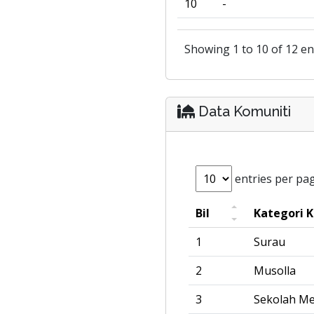
10
-
Showing 1 to 10 of 12 en
Data Komuniti
entries per pa
Bil
Kategori 
1
Surau
2
Musolla
3
Sekolah M