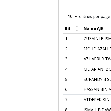
entries per page
Bil
Nama AJK
1
ZUZAINI B IS
2
MOHD AZALI 
3
AZHARRI B T
4
MD ARIANI B 
5
SUPANDY B S
6
HASSAN BIN A
7
ATDEREK BIN 
8
ISMAIL B DA