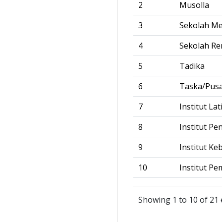
2
Musolla
3
Sekolah M
4
Sekolah R
5
Tadika
6
Taska/Pus
7
Institut La
8
Institut Pe
9
Institut Ke
10
Institut Pe
Showing 1 to 10 of 21 