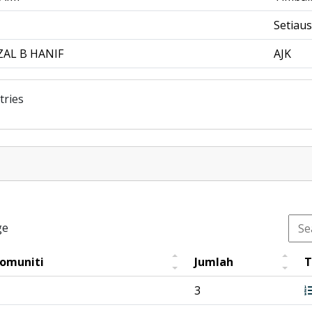
Setiau
AL B HANIF
AJK
tries
ge
Komuniti
Jumlah
T
3