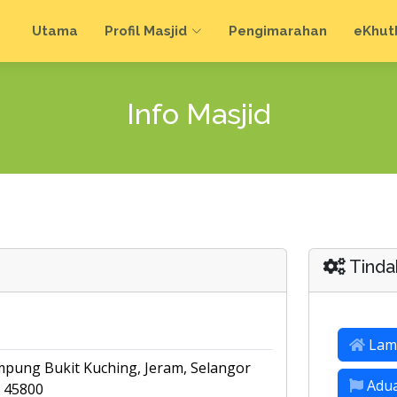
Utama
Profil Masjid
Pengimarahan
e
Khut
Info Masjid
Tinda
Lam
mpung Bukit Kuching, Jeram, Selangor
Adu
 45800