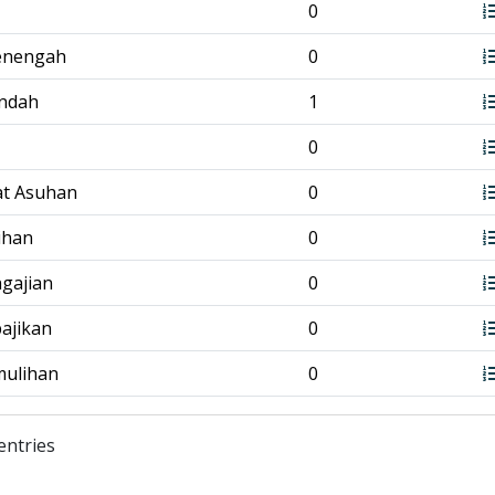
0
enengah
0
endah
1
0
at Asuhan
0
tihan
0
ngajian
0
bajikan
0
mulihan
0
entries