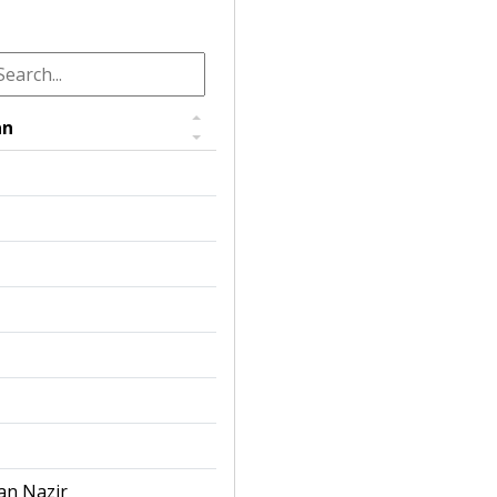
an
I
an Nazir