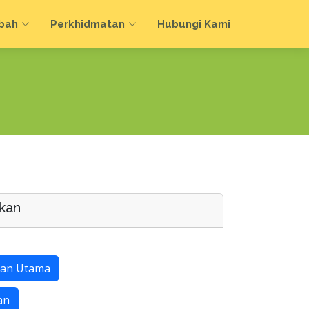
bah
Perkhidmatan
Hubungi Kami
kan
an Utama
an