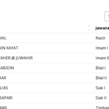
Jawat
MAIL
Nazir
BIN KAYAT
Imam I
WAHER @ JUWAHIR
Imam I
SABIDIN
Bilal I
UAR
Bilal II
LIAS
Siak I
SAPARI
Siak II
WAMI
Timbal