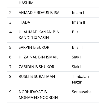
HASHIM
2
AHMAD FIRDAUS B ISA
Imam I
3
TIADA
Imam II
4
HJ AHMAD KANAN BIN
Bilal I
KANDIR @ YASIN
5
SARPIN B SUKOR
Bilal II
6
HJ ZAINAL BIN ISMAIL
Siak I
7
ZABIDIN B SHUKOR
Siak II
8
RUSLI B SURATMAN
Timbalan
Nazir
9
NORHIDAYAT B
Setiausaha
MOHAMED NOORDIN