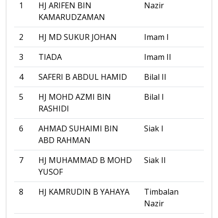
1
HJ ARIFEN BIN
Nazir
KAMARUDZAMAN
2
HJ MD SUKUR JOHAN
Imam I
3
TIADA
Imam II
4
SAFERI B ABDUL HAMID
Bilal II
5
HJ MOHD AZMI BIN
Bilal I
RASHIDI
6
AHMAD SUHAIMI BIN
Siak I
ABD RAHMAN
7
HJ MUHAMMAD B MOHD
Siak II
YUSOF
8
HJ KAMRUDIN B YAHAYA
Timbalan
Nazir