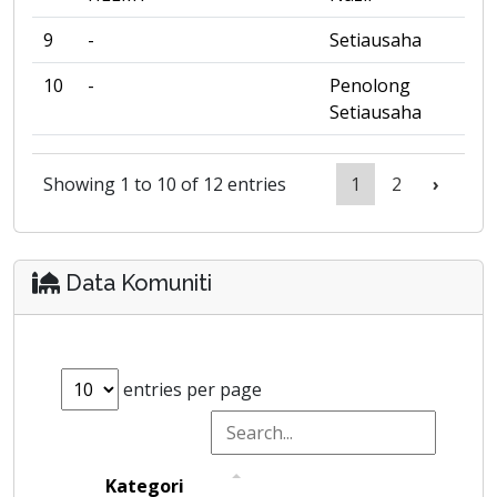
9
-
Setiausaha
10
-
Penolong
Setiausaha
Showing 1 to 10 of 12 entries
1
2
›
Data Komuniti
entries per page
Kategori