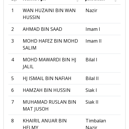
1
WAN HUZAINI BIN WAN
Nazir
HUSSIN
2
AHMAD BIN SAAD
Imam I
3
MOHD HAFEZ BIN MOHD
Imam II
SALIM
4
MOHD MAWARDI BIN HJ
Bilal I
JALIL
5
HJ ISMAIL BIN NAFIAH
Bilal II
6
HAMZAH BIN HUSSIN
Siak I
7
MUHAMAD RUSLAN BIN
Siak II
MAT JUSOH
8
KHAIRIL ANUAR BIN
Timbalan
HELMY
Nazir