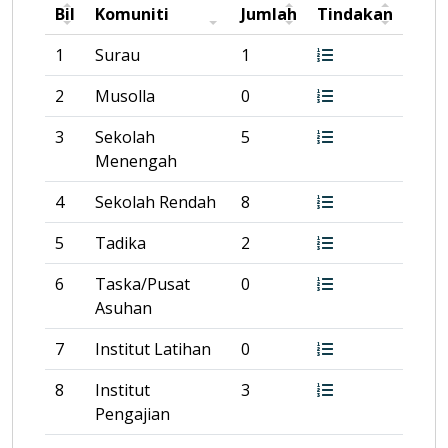
Bil
Komuniti
Jumlah
Tindakan
1
Surau
1
2
Musolla
0
3
Sekolah
5
Menengah
4
Sekolah Rendah
8
5
Tadika
2
6
Taska/Pusat
0
Asuhan
7
Institut Latihan
0
8
Institut
3
Pengajian