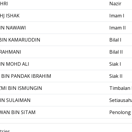
AHRI
Nazir
HJ ISHAK
Imam I
BIN NAWAWI
Imam II
BIN KAMARUDDIN
Bilal I
 RAHMANI
Bilal II
IN MOHD ALI
Siak I
 BIN PANDAK IBRAHIM
Siak II
MI BIN ISMUNGIN
Timbalan 
IN SULAIMAN
Setiausah
WAN BIN SITAM
Penolong 
tries