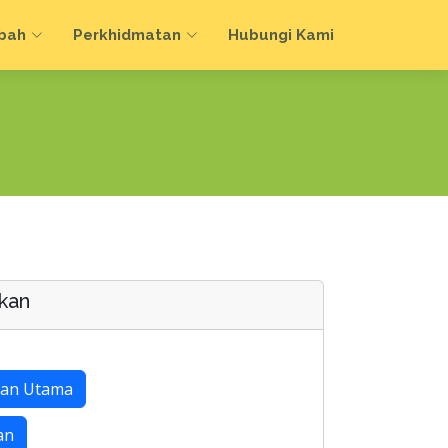
bah
Perkhidmatan
Hubungi Kami
kan
an Utama
an