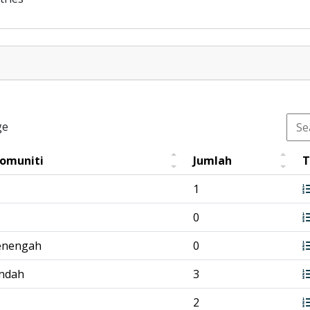
ge
Komuniti
Jumlah
T
1
0
enengah
0
endah
3
2