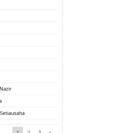
Nazir
a
Setiausaha
1
2
3
›