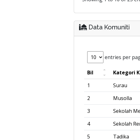
Data Komuniti
entries per pa
Bil
Kategori 
1
Surau
2
Musolla
3
Sekolah M
4
Sekolah R
5
Tadika