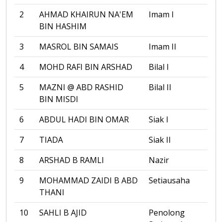
2
AHMAD KHAIRUN NA'EM
Imam I
BIN HASHIM
3
MASROL BIN SAMAIS
Imam II
4
MOHD RAFI BIN ARSHAD
Bilal I
5
MAZNI @ ABD RASHID
Bilal II
BIN MISDI
6
ABDUL HADI BIN OMAR
Siak I
7
TIADA
Siak II
8
ARSHAD B RAMLI
Nazir
9
MOHAMMAD ZAIDI B ABD
Setiausaha
THANI
10
SAHLI B AJID
Penolong