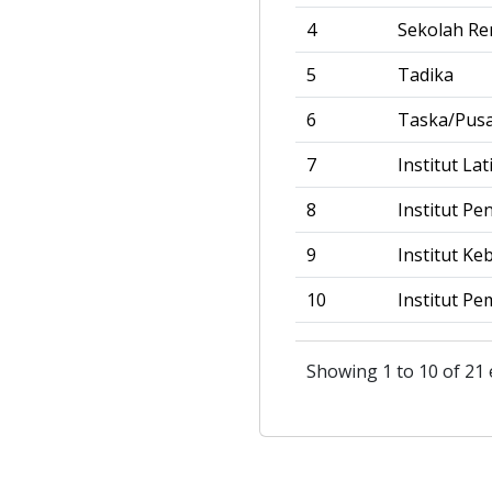
4
Sekolah R
5
Tadika
6
Taska/Pus
7
Institut La
8
Institut Pe
9
Institut Ke
10
Institut Pe
Showing 1 to 10 of 21 