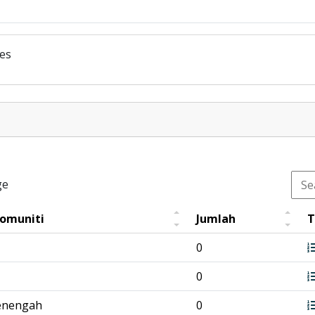
ies
ge
Komuniti
Jumlah
T
0
0
enengah
0