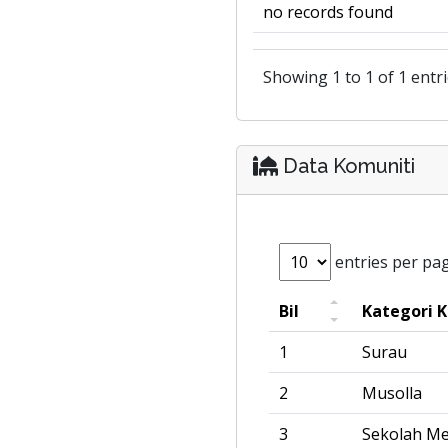
no records found
Showing 1 to 1 of 1 entr
Data Komuniti
entries per pa
Bil
Kategori 
1
Surau
2
Musolla
3
Sekolah M