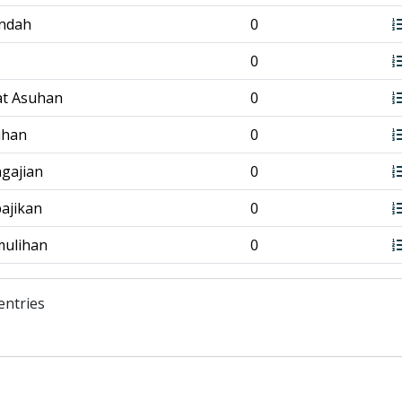
endah
0
0
at Asuhan
0
tihan
0
ngajian
0
bajikan
0
mulihan
0
entries