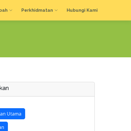
bah
Perkhidmatan
Hubungi Kami
kan
an Utama
an