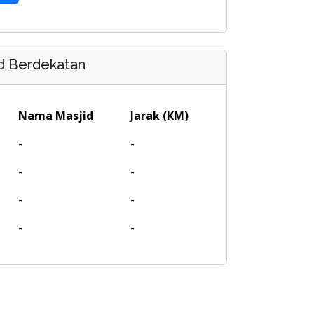
d Berdekatan
Nama Masjid
Jarak (KM)
-
-
-
-
-
-
-
-