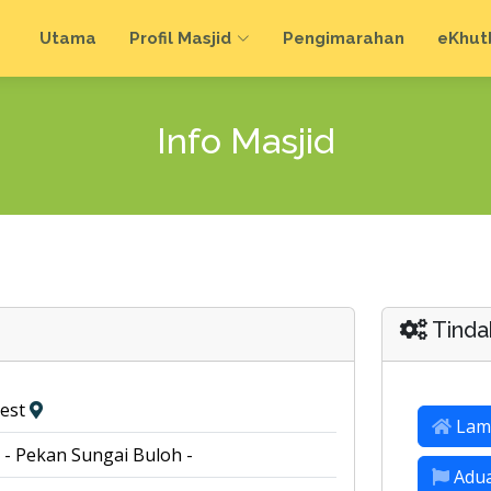
Utama
Profil Masjid
Pengimarahan
e
Khut
Info Masjid
Tinda
test
Lam
- - Pekan Sungai Buloh -
Adu