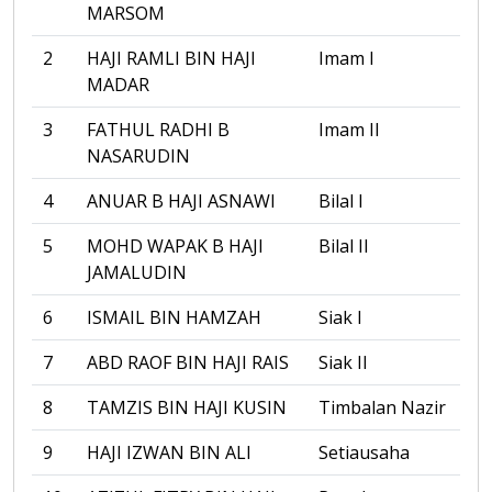
MARSOM
2
HAJI RAMLI BIN HAJI
Imam I
MADAR
3
FATHUL RADHI B
Imam II
NASARUDIN
4
ANUAR B HAJI ASNAWI
Bilal I
5
MOHD WAPAK B HAJI
Bilal II
JAMALUDIN
6
ISMAIL BIN HAMZAH
Siak I
7
ABD RAOF BIN HAJI RAIS
Siak II
8
TAMZIS BIN HAJI KUSIN
Timbalan Nazir
9
HAJI IZWAN BIN ALI
Setiausaha