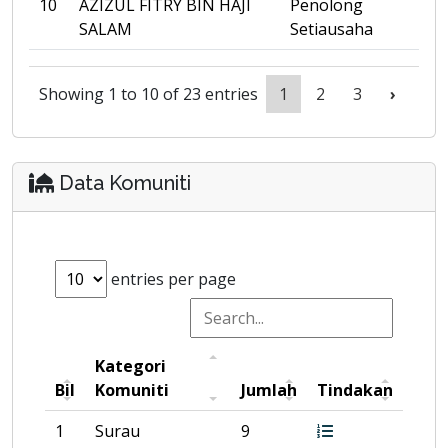
10
AZIZUL FITRY BIN HAJI
Penolong
SALAM
Setiausaha
Showing 1 to 10 of 23 entries
1
2
3
›
Data Komuniti
entries per page
Kategori
Bil
Komuniti
Jumlah
Tindakan
1
Surau
9