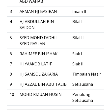
ABD WAHAB
3
ARMAN HJ BASIRAN
Imam II
4
HJ ABDULLAH BIN
Bilal I
SAIDON
5
SYED MOHD FADHIL
Bilal II
SYED RASLAN
6
RAHIMEE BIN ISHAK
Siak I
7
HJ YAAKOB LATIF
Siak II
8
HJ SAMSOL ZAKARIA
Timbalan Nazir
9
HJ AZZAL BIN ABU TALIB
Setiausaha
10
MOHD RIZUAN HUSIN
Penolong
Setiausaha