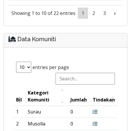
Showing 1 to 10 of 22 entries
1
2
3
›
Data Komuniti
entries per page
Kategori
Bil
Komuniti
Jumlah
Tindakan
1
Surau
0
2
Musolla
0