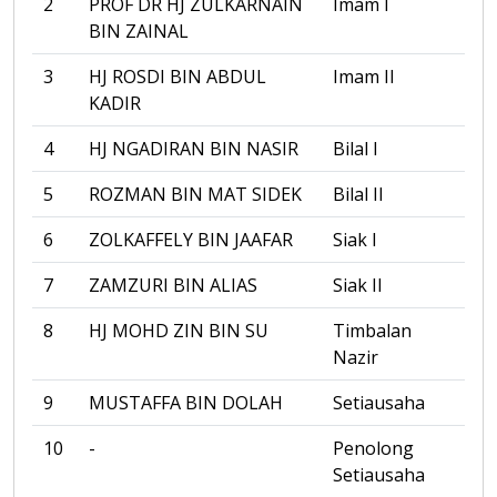
2
PROF DR HJ ZULKARNAIN
Imam I
BIN ZAINAL
3
HJ ROSDI BIN ABDUL
Imam II
KADIR
4
HJ NGADIRAN BIN NASIR
Bilal I
5
ROZMAN BIN MAT SIDEK
Bilal II
6
ZOLKAFFELY BIN JAAFAR
Siak I
7
ZAMZURI BIN ALIAS
Siak II
8
HJ MOHD ZIN BIN SU
Timbalan
Nazir
9
MUSTAFFA BIN DOLAH
Setiausaha
10
-
Penolong
Setiausaha