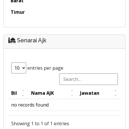
Barat
Timur
Senarai Ajk
entries per page
Bil
Nama AJK
Jawatan
no records found
Showing 1 to 1 of 1 entries