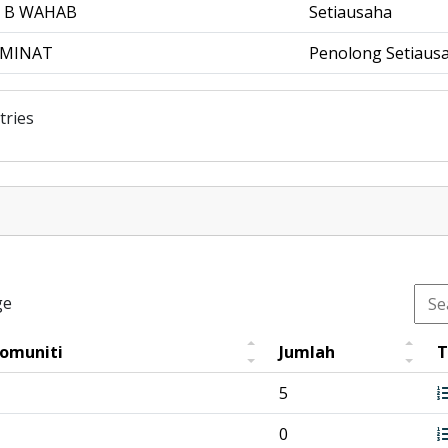
 B WAHAB
Setiausaha
JAMINAT
Penolong Setiaus
tries
ge
Komuniti
Jumlah
T
5
0