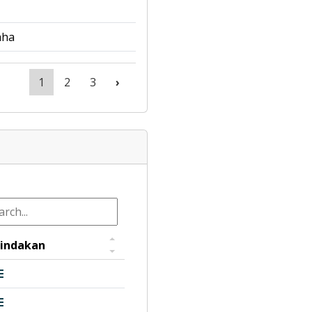
aha
1
2
3
›
indakan