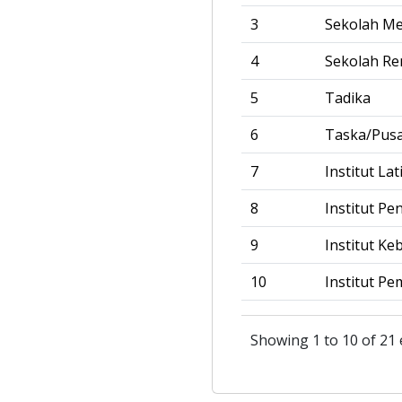
3
Sekolah M
4
Sekolah R
5
Tadika
6
Taska/Pus
7
Institut La
8
Institut Pe
9
Institut Ke
10
Institut Pe
Showing 1 to 10 of 21 