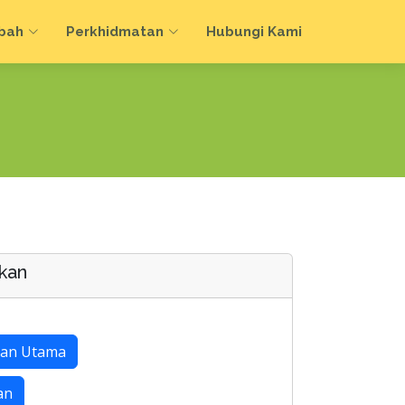
bah
Perkhidmatan
Hubungi Kami
kan
an Utama
an