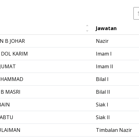
Jawatan
N B JOHAR
Nazir
 DOL KARIM
Imam I
 JUMAT
Imam II
OHAMMAD
Bilal I
B MASRI
Bilal II
BAIN
Siak I
SABTU
Siak II
ULAIMAN
Timbalan Nazir