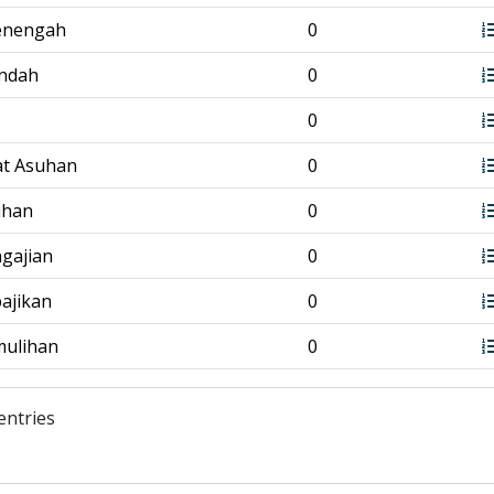
enengah
0
endah
0
0
at Asuhan
0
tihan
0
ngajian
0
bajikan
0
mulihan
0
entries