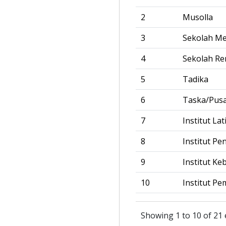
2
Musolla
3
Sekolah M
4
Sekolah R
5
Tadika
6
Taska/Pus
7
Institut La
8
Institut Pe
9
Institut Ke
10
Institut Pe
Showing 1 to 10 of 21 