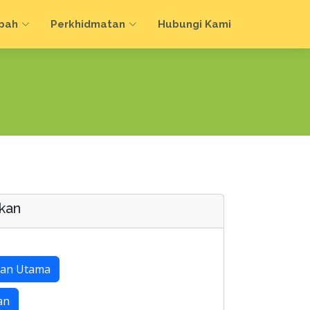
bah
Perkhidmatan
Hubungi Kami
kan
an Utama
an