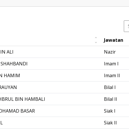
Jawatan
IN ALI
Nazir
 SHAHBANDI
Imam I
N HAMIM
Imam II
RAUYAN
Bilal I
BRUL BIN HAMBALI
Bilal II
MOHAMAD BASAR
Siak I
IL
Siak II