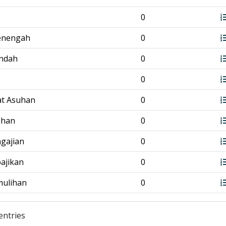
0
enengah
0
endah
0
0
at Asuhan
0
tihan
0
ngajian
0
bajikan
0
mulihan
0
entries