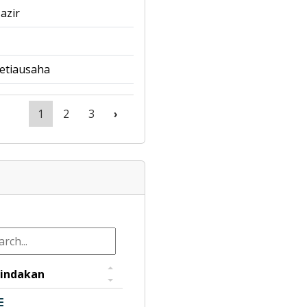
azir
etiausaha
1
2
3
›
indakan