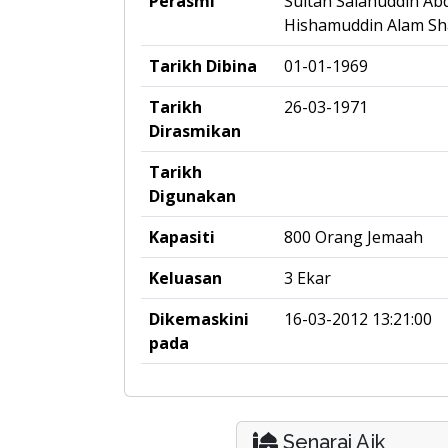
Perasmi
Sultan Salahuddin Ab
Hishamuddin Alam S
Tarikh Dibina
01-01-1969
Tarikh
26-03-1971
Dirasmikan
Tarikh
Digunakan
Kapasiti
800 Orang Jemaah
Keluasan
3 Ekar
Dikemaskini
16-03-2012 13:21:00
pada
Senarai Ajk