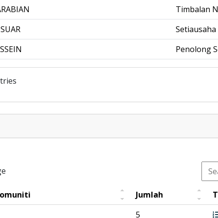
ARABIAN
Timbalan N
 SUAR
Setiausaha
SSEIN
Penolong S
tries
ge
Komuniti
Jumlah
T
5