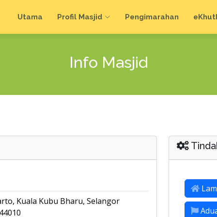
Utama
Profil Masjid
Pengimarahan
e
Khut
Info Masjid
Tinda
Lam
rto, Kuala Kubu Bharu, Selangor
Adu
 44010