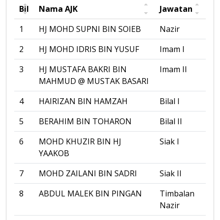
Bil
Nama AJK
Jawatan
1
HJ MOHD SUPNI BIN SOIEB
Nazir
2
HJ MOHD IDRIS BIN YUSUF
Imam I
3
HJ MUSTAFA BAKRI BIN
Imam II
MAHMUD @ MUSTAK BASARI
4
HAIRIZAN BIN HAMZAH
Bilal I
5
BERAHIM BIN TOHARON
Bilal II
6
MOHD KHUZIR BIN HJ
Siak I
YAAKOB
7
MOHD ZAILANI BIN SADRI
Siak II
8
ABDUL MALEK BIN PINGAN
Timbalan
Nazir