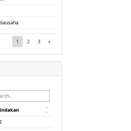
tiausaha
1
2
3
›
indakan