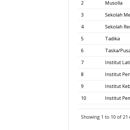
2
Musolla
3
Sekolah M
4
Sekolah R
5
Tadika
6
Taska/Pus
7
Institut La
8
Institut Pe
9
Institut Ke
10
Institut Pe
Showing 1 to 10 of 21 