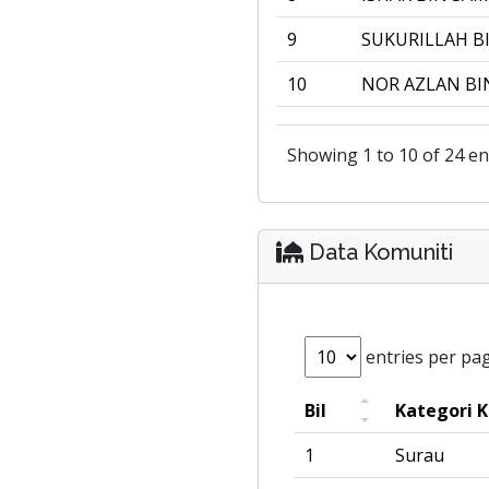
9
SUKURILLAH BI
10
NOR AZLAN BI
Showing 1 to 10 of 24 en
Data Komuniti
entries per pa
Bil
Kategori 
1
Surau