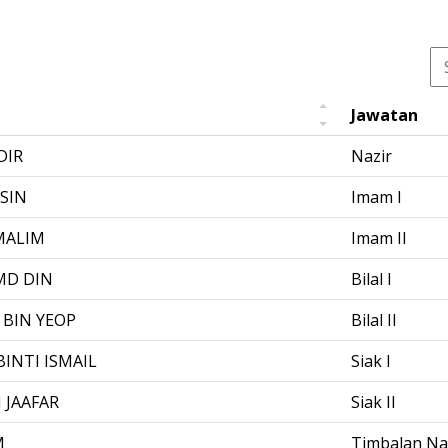
Jawatan
DIR
Nazir
SIN
Imam I
MALIM
Imam II
MD DIN
Bilal I
 BIN YEOP
Bilal II
INTI ISMAIL
Siak I
 JAAFAR
Siak II
M
Timbalan Na