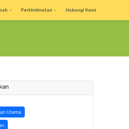
bah
Perkhidmatan
Hubungi Kami
kan
an Utama
an