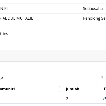
N RI
Setiausaha
N ABDUL MUTALIB
Penolong Se
tries
ge
Komuniti
Jumlah
T
2