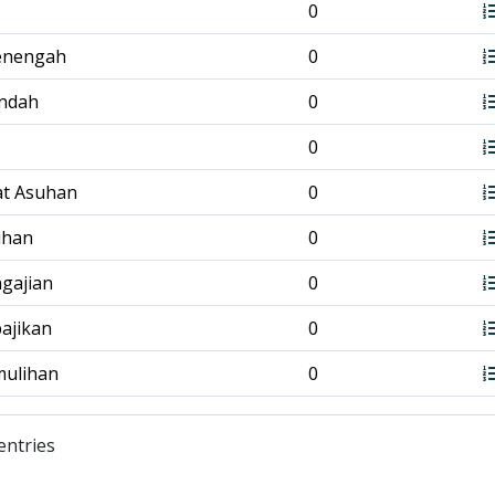
0
enengah
0
endah
0
0
at Asuhan
0
tihan
0
ngajian
0
bajikan
0
mulihan
0
entries