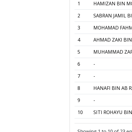
1
HAMIZAN BIN 
2
SABRAN JAMIL B
3
MOHAMAD FAHMI
4
AHMAD ZAKI BIN
5
MUHAMMAD ZARI
6
-
7
-
8
HANAFI BIN AB
9
-
10
SITI ROHAYU BI
Showing 1 to 10 of 23 en