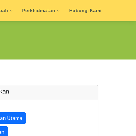
bah
Perkhidmatan
Hubungi Kami
kan
an Utama
an