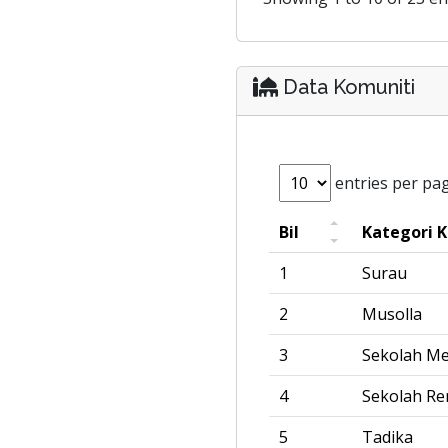
Data Komuniti
entries per pa
Bil
Kategori 
1
Surau
2
Musolla
3
Sekolah M
4
Sekolah R
5
Tadika