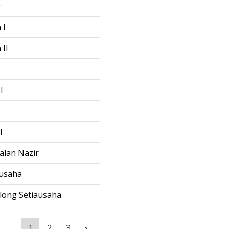
r
 I
II
I
II
I
alan Nazir
ausaha
long Setiausaha
1
2
3
›