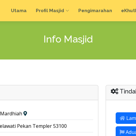
Utama
Profil Masjid
Pengimarahan
e
Khut
Info Masjid
Tinda
l-Mardhiah
Lam
lawati Pekan Templer 53100
Adu