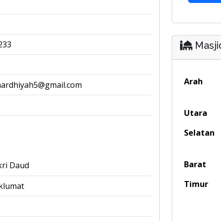
233
Masji
Arah
mardhiyah5@gmail.com
Utara
Selatan
Barat
kri Daud
Timur
klumat