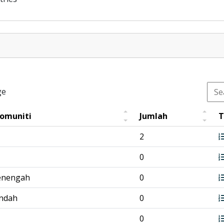
ge
Komuniti
Jumlah
T
2
0
enengah
0
endah
0
0