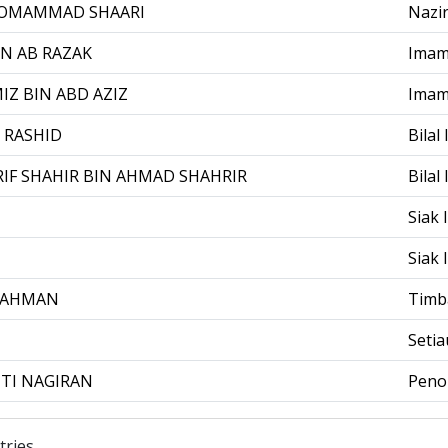
MOMAMMAD SHAARI
Nazi
IN AB RAZAK
Imam
Z BIN ABD AZIZ
Imam 
 RASHID
Bilal 
F SHAHIR BIN AHMAD SHAHRIR
Bilal 
Siak I
Siak I
 RAHMAN
Timb
Seti
NTI NAGIRAN
Peno
tries