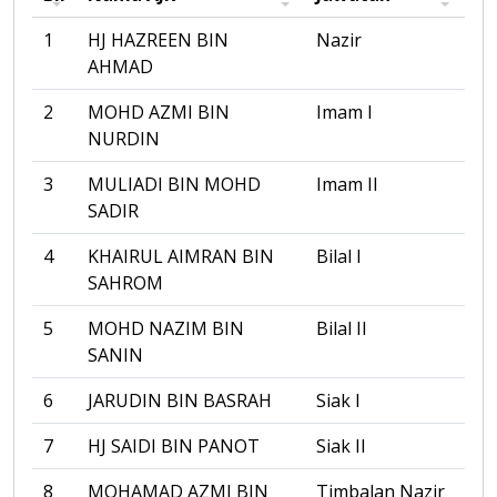
1
HJ HAZREEN BIN
Nazir
AHMAD
2
MOHD AZMI BIN
Imam I
NURDIN
3
MULIADI BIN MOHD
Imam II
SADIR
4
KHAIRUL AIMRAN BIN
Bilal I
SAHROM
5
MOHD NAZIM BIN
Bilal II
SANIN
6
JARUDIN BIN BASRAH
Siak I
7
HJ SAIDI BIN PANOT
Siak II
8
MOHAMAD AZMI BIN
Timbalan Nazir