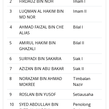
2
FIRDAUZ BIN NOH
Imam I
3
LUQMAN AL HAKIM BIN
Imam II
MD NOR
4
AHMAD FAIZAL BIN CHE
Bilal I
ALIAS
5
AMIRUL HAKIM BIN
Bilal II
GHAZALI
6
SURIYADI BIN SAKARIA
Siak I
7
AZIZAN BIN ABU BAKAR
Siak II
8
NORAZAM BIN AHMAD
Timbalan
MOKREE
Nazir
9
ROSLAN BIN YUSOF
Setiausaha
10
SYED ABDULLAH BIN
Penolong