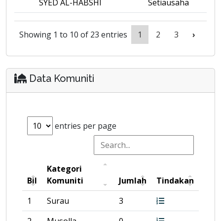
SYED AL-HABSHI
Setiausaha
Showing 1 to 10 of 23 entries
1
2
3
›
Data Komuniti
entries per page
Kategori
Bil
Komuniti
Jumlah
Tindakan
1
Surau
3