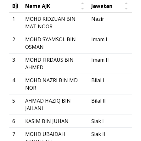
Bil
Nama AJK
Jawatan
1
MOHD RIDZUAN BIN
Nazir
MAT NOOR
2
MOHD SYAMSOL BIN
Imam I
OSMAN
3
MOHD FIRDAUS BIN
Imam II
AHMED
4
MOHD NAZRI BIN MD
Bilal I
NOR
5
AHMAD HAZIQ BIN
Bilal II
JAILANI
6
KASIM BIN JUHAN
Siak I
7
MOHD UBAIDAH
Siak II