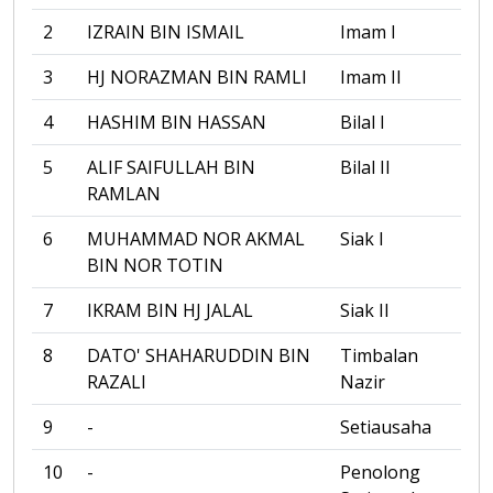
2
IZRAIN BIN ISMAIL
Imam I
3
HJ NORAZMAN BIN RAMLI
Imam II
4
HASHIM BIN HASSAN
Bilal I
5
ALIF SAIFULLAH BIN
Bilal II
RAMLAN
6
MUHAMMAD NOR AKMAL
Siak I
BIN NOR TOTIN
7
IKRAM BIN HJ JALAL
Siak II
8
DATO' SHAHARUDDIN BIN
Timbalan
RAZALI
Nazir
9
-
Setiausaha
10
-
Penolong