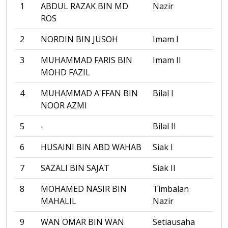
1
ABDUL RAZAK BIN MD
Nazir
ROS
2
NORDIN BIN JUSOH
Imam I
3
MUHAMMAD FARIS BIN
Imam II
MOHD FAZIL
4
MUHAMMAD A'FFAN BIN
Bilal I
NOOR AZMI
5
-
Bilal II
6
HUSAINI BIN ABD WAHAB
Siak I
7
SAZALI BIN SAJAT
Siak II
8
MOHAMED NASIR BIN
Timbalan
MAHALIL
Nazir
9
WAN OMAR BIN WAN
Setiausaha