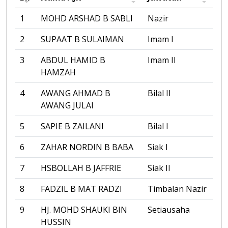
1
MOHD ARSHAD B SABLI
Nazir
2
SUPAAT B SULAIMAN
Imam I
3
ABDUL HAMID B
Imam II
HAMZAH
4
AWANG AHMAD B
Bilal II
AWANG JULAI
5
SAPIE B ZAILANI
Bilal I
6
ZAHAR NORDIN B BABA
Siak I
7
HSBOLLAH B JAFFRIE
Siak II
8
FADZIL B MAT RADZI
Timbalan Nazir
9
HJ. MOHD SHAUKI BIN
Setiausaha
HUSSIN