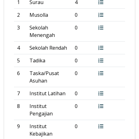
1
Surau
4
2
Musolla
0
3
Sekolah
0
Menengah
4
Sekolah Rendah
0
5
Tadika
0
6
Taska/Pusat
0
Asuhan
7
Institut Latihan
0
8
Institut
0
Pengajian
9
Institut
0
Kebajikan