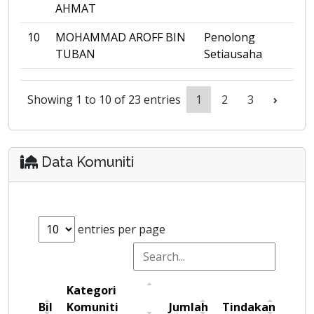
AHMAT
10
MOHAMMAD AROFF BIN
Penolong
TUBAN
Setiausaha
Showing 1 to 10 of 23 entries
1
2
3
›
Data Komuniti
entries per page
Kategori
Bil
Komuniti
Jumlah
Tindakan