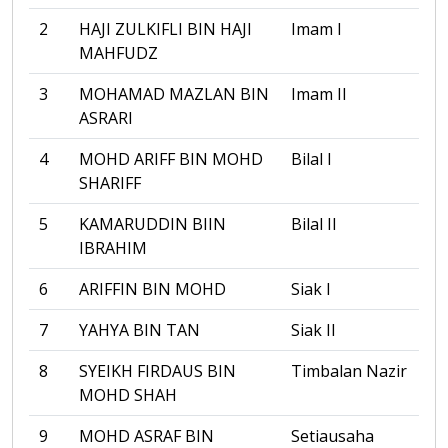
2
HAJI ZULKIFLI BIN HAJI
Imam I
MAHFUDZ
3
MOHAMAD MAZLAN BIN
Imam II
ASRARI
4
MOHD ARIFF BIN MOHD
Bilal I
SHARIFF
5
KAMARUDDIN BIIN
Bilal II
IBRAHIM
6
ARIFFIN BIN MOHD
Siak I
7
YAHYA BIN TAN
Siak II
8
SYEIKH FIRDAUS BIN
Timbalan Nazir
MOHD SHAH
9
MOHD ASRAF BIN
Setiausaha