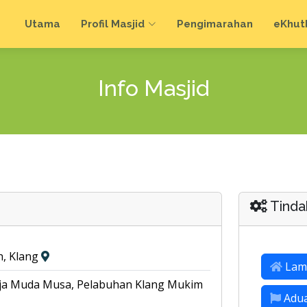
Utama
Profil Masjid
Pengimarahan
e
Khut
Info Masjid
Tinda
h, Klang
Lam
Raja Muda Musa, Pelabuhan Klang Mukim
Adu