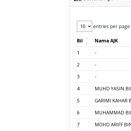
entries per page
Bil
Nama AJK
1
-
2
-
3
-
4
MUHD YASIN B
5
GARIMI KAHAR B
6
MUHAMMAD BI
7
MOHD ARIFF B