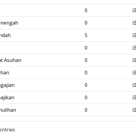
0
enengah
0
endah
5
0
at Asuhan
0
tihan
0
ngajian
0
bajikan
0
mulihan
0
entries