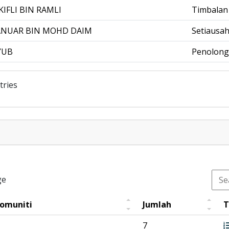
FLI BIN RAMLI
Timbalan
NUAR BIN MOHD DAIM
Setiausa
YUB
Penolong
tries
ge
Komuniti
Jumlah
T
7