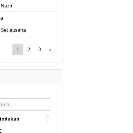
 Nazir
ha
 Setiausaha
1
2
3
›
indakan