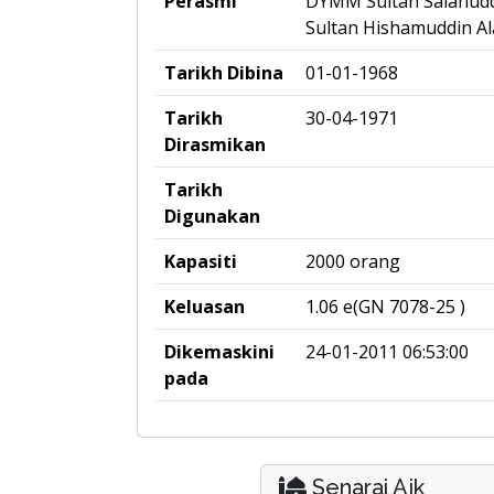
Perasmi
DYMM Sultan Salahudd
Sultan Hishamuddin A
Tarikh Dibina
01-01-1968
Tarikh
30-04-1971
Dirasmikan
Tarikh
Digunakan
Kapasiti
2000 orang
Keluasan
1.06 e(GN 7078-25 )
Dikemaskini
24-01-2011 06:53:00
pada
Senarai Ajk