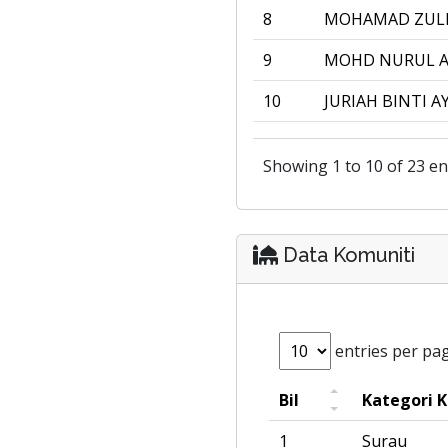
8
MOHAMAD ZULKI
9
MOHD NURUL A
10
JURIAH BINTI A
Showing 1 to 10 of 23 en
Data Komuniti
entries per pa
Bil
Kategori 
1
Surau