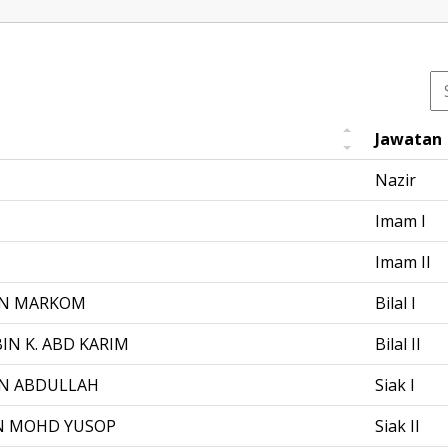
Jawatan
Nazir
Imam I
Imam II
IN MARKOM
Bilal I
IN K. ABD KARIM
Bilal II
N ABDULLAH
Siak I
IN MOHD YUSOP
Siak II