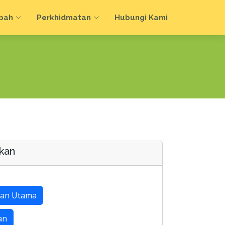
bah
Perkhidmatan
Hubungi Kami
kan
an Utama
an