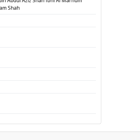
in Abdul Aziz Shah Ibni Al Marhum
lam Shah