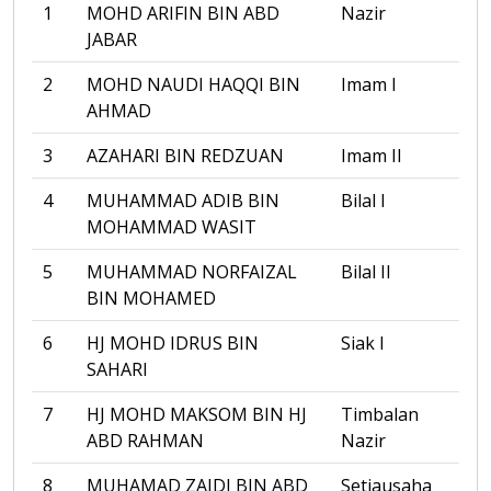
1
MOHD ARIFIN BIN ABD
Nazir
JABAR
2
MOHD NAUDI HAQQI BIN
Imam I
AHMAD
3
AZAHARI BIN REDZUAN
Imam II
4
MUHAMMAD ADIB BIN
Bilal I
MOHAMMAD WASIT
5
MUHAMMAD NORFAIZAL
Bilal II
BIN MOHAMED
6
HJ MOHD IDRUS BIN
Siak I
SAHARI
7
HJ MOHD MAKSOM BIN HJ
Timbalan
ABD RAHMAN
Nazir
8
MUHAMAD ZAIDI BIN ABD
Setiausaha