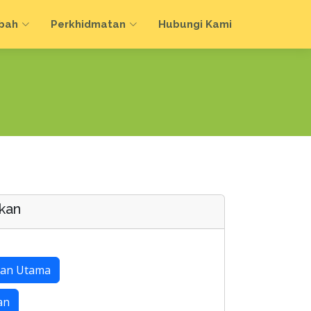
bah
Perkhidmatan
Hubungi Kami
kan
an Utama
an