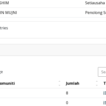
SHIM
Setiausaha
IN MUJNI
Penolong S
tries
ge
Komuniti
Jumlah
T
8
0