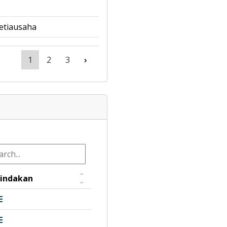
etiausaha
1
2
3
›
indakan