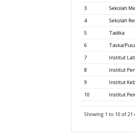
3
Sekolah M
4
Sekolah R
5
Tadika
6
Taska/Pus
7
Institut La
8
Institut Pe
9
Institut Ke
10
Institut Pe
Showing 1 to 10 of 21 