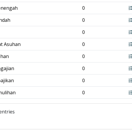
enengah
0
endah
0
0
at Asuhan
0
tihan
0
ngajian
0
bajikan
0
mulihan
0
entries