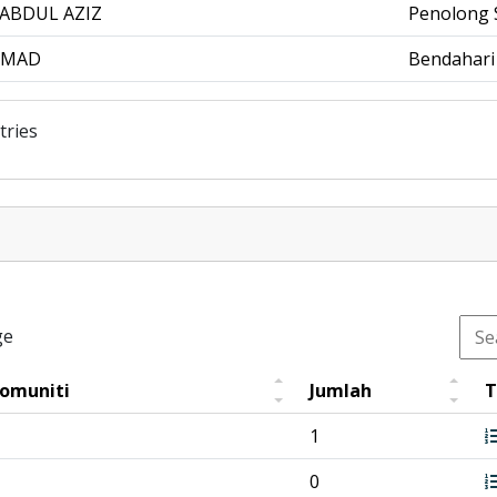
ABDUL AZIZ
Penolong 
HMAD
Bendahari
tries
ge
Komuniti
Jumlah
T
1
0