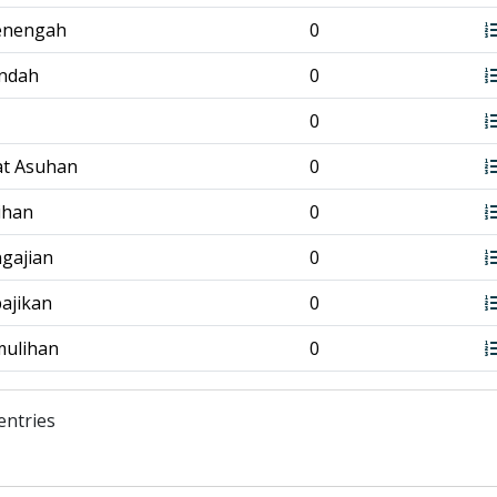
enengah
0
endah
0
0
at Asuhan
0
tihan
0
ngajian
0
bajikan
0
mulihan
0
entries