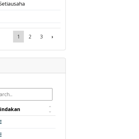
Setiausaha
1
2
3
›
indakan