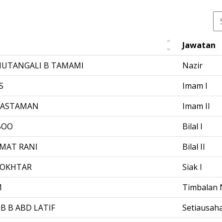
Jawatan
UTANGALI B TAMAMI
Nazir
S
Imam I
BASTAMAN
Imam II
BOO
Bilal I
 MAT RANI
Bilal II
MOKHTAR
Siak I
M
Timbalan 
 B ABD LATIF
Setiausah