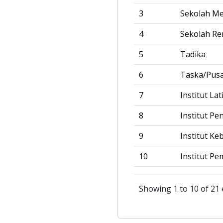
3
Sekolah M
4
Sekolah R
5
Tadika
6
Taska/Pus
7
Institut La
8
Institut Pe
9
Institut Ke
10
Institut Pe
Showing 1 to 10 of 21 