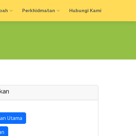
bah
Perkhidmatan
Hubungi Kami
kan
an Utama
an