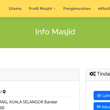
Utama
Profil Masjid
Pengimarahan
e
Khut
Info Masjid
Tinda
NI
Lam
NG, KUALA SELANGOR Bandar
Adu
000