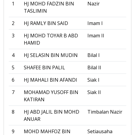
1
HJ MOHD FADZIN BIN
Nazir
TASLIMIN
2
HJ RAMLY BIN SAID
Imam I
3
HJ MOHD TOYAR B ABD
Imam II
HAMID
4
HJ SELASIN BIN MUDIN
Bilal I
5
SHAFEE BIN PALIL
Bilal II
6
HJ MAHALI BIN AFANDI
Siak I
7
MOHAMAD YUSOFF BIN
Siak II
KATIRAN
8
HJ ABD JALIL BIN MOHD
Timbalan Nazir
ANUAR
9
MOHD MAHFOZ BIN
Setiausaha