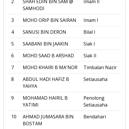
2
SHAH EDIN BIN SAM @
Imam II
SAMHODI
3
MOHD ORIP BIN SAIRAN
Imam I
4
SANUSI BIN DERON
Bilal I
5
SAABANI BIN JAAKIN
Siak I
6
MOHD SAAD B ARSHAD
Siak II
7
MOHD KHAIRI B MA'NOR
Timbalan Nazir
8
ABDUL HADI HAFIZ B
Setiausaha
YAHYA
9
MOHAMAD HAIRIL B
Penolong
YATIMI
Setiausaha
10
AHMAD JUMASARA BIN
Bendahari
BOSTAM