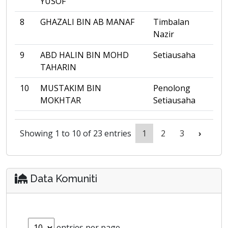
YUSOF
8
GHAZALI BIN AB MANAF
Timbalan
Nazir
9
ABD HALIN BIN MOHD
Setiausaha
TAHARIN
10
MUSTAKIM BIN
Penolong
MOKHTAR
Setiausaha
Showing 1 to 10 of 23 entries
1
2
3
›
Data Komuniti
entries per page