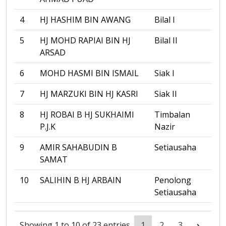
4
HJ HASHIM BIN AWANG
Bilal I
5
HJ MOHD RAPIAI BIN HJ
Bilal II
ARSAD
6
MOHD HASMI BIN ISMAIL
Siak I
7
HJ MARZUKI BIN HJ KASRI
Siak II
8
HJ ROBAI B HJ SUKHAIMI
Timbalan
P.J.K
Nazir
9
AMIR SAHABUDIN B
Setiausaha
SAMAT
10
SALIHIN B HJ ARBAIN
Penolong
Setiausaha
Showing 1 to 10 of 23 entries
1
2
3
›