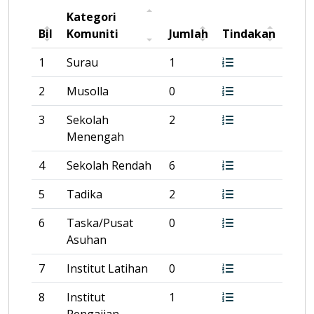
Kategori
Bil
Komuniti
Jumlah
Tindakan
1
Surau
1
2
Musolla
0
3
Sekolah
2
Menengah
4
Sekolah Rendah
6
5
Tadika
2
6
Taska/Pusat
0
Asuhan
7
Institut Latihan
0
8
Institut
1