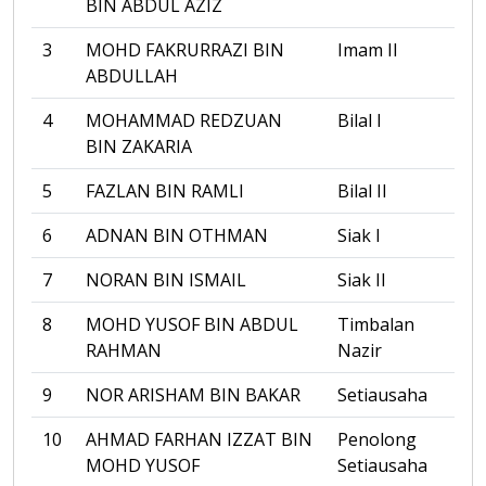
BIN ABDUL AZIZ
3
MOHD FAKRURRAZI BIN
Imam II
ABDULLAH
4
MOHAMMAD REDZUAN
Bilal I
BIN ZAKARIA
5
FAZLAN BIN RAMLI
Bilal II
6
ADNAN BIN OTHMAN
Siak I
7
NORAN BIN ISMAIL
Siak II
8
MOHD YUSOF BIN ABDUL
Timbalan
RAHMAN
Nazir
9
NOR ARISHAM BIN BAKAR
Setiausaha
10
AHMAD FARHAN IZZAT BIN
Penolong
MOHD YUSOF
Setiausaha