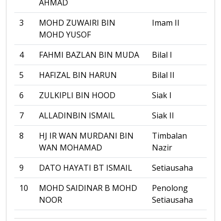
AHMAD
3
MOHD ZUWAIRI BIN
Imam II
MOHD YUSOF
4
FAHMI BAZLAN BIN MUDA
Bilal I
5
HAFIZAL BIN HARUN
Bilal II
6
ZULKIPLI BIN HOOD
Siak I
7
ALLADINBIN ISMAIL
Siak II
8
HJ IR WAN MURDANI BIN
Timbalan
WAN MOHAMAD
Nazir
9
DATO HAYATI BT ISMAIL
Setiausaha
10
MOHD SAIDINAR B MOHD
Penolong
NOOR
Setiausaha