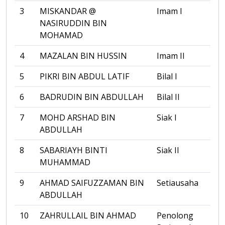
3
MISKANDAR @
Imam I
NASIRUDDIN BIN
MOHAMAD
4
MAZALAN BIN HUSSIN
Imam II
5
PIKRI BIN ABDUL LATIF
Bilal I
6
BADRUDIN BIN ABDULLAH
Bilal II
7
MOHD ARSHAD BIN
Siak I
ABDULLAH
8
SABARIAYH BINTI
Siak II
MUHAMMAD
9
AHMAD SAIFUZZAMAN BIN
Setiausaha
ABDULLAH
10
ZAHRULLAIL BIN AHMAD
Penolong