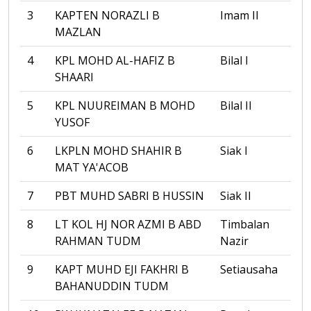
3
KAPTEN NORAZLI B
Imam II
MAZLAN
4
KPL MOHD AL-HAFIZ B
Bilal I
SHAARI
5
KPL NUUREIMAN B MOHD
Bilal II
YUSOF
6
LKPLN MOHD SHAHIR B
Siak I
MAT YA'ACOB
7
PBT MUHD SABRI B HUSSIN
Siak II
8
LT KOL HJ NOR AZMI B ABD
Timbalan
RAHMAN TUDM
Nazir
9
KAPT MUHD EJI FAKHRI B
Setiausaha
BAHANUDDIN TUDM