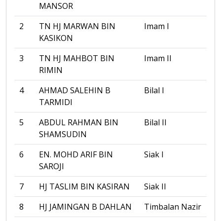
MANSOR
2
TN HJ MARWAN BIN
Imam I
KASIKON
3
TN HJ MAHBOT BIN
Imam II
RIMIN
4
AHMAD SALEHIN B
Bilal I
TARMIDI
5
ABDUL RAHMAN BIN
Bilal II
SHAMSUDIN
6
EN. MOHD ARIF BIN
Siak I
SAROJI
7
HJ TASLIM BIN KASIRAN
Siak II
8
HJ JAMINGAN B DAHLAN
Timbalan Nazir