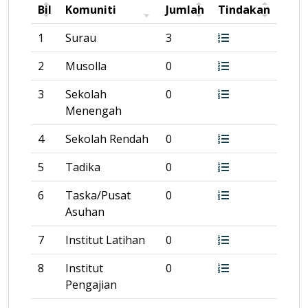
Bil
Komuniti
Jumlah
Tindakan
1
Surau
3
2
Musolla
0
3
Sekolah
0
Menengah
4
Sekolah Rendah
0
5
Tadika
0
6
Taska/Pusat
0
Asuhan
7
Institut Latihan
0
8
Institut
0
Pengajian