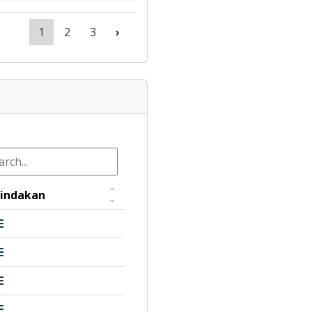
1
2
3
›
indakan