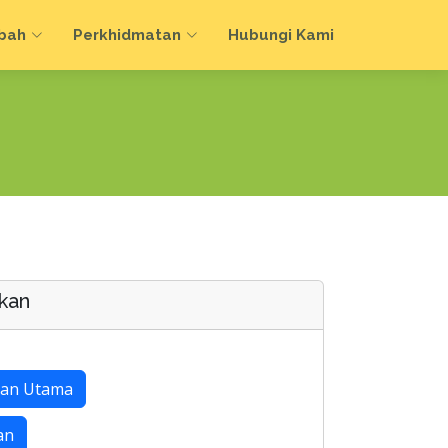
bah
Perkhidmatan
Hubungi Kami
kan
an Utama
an