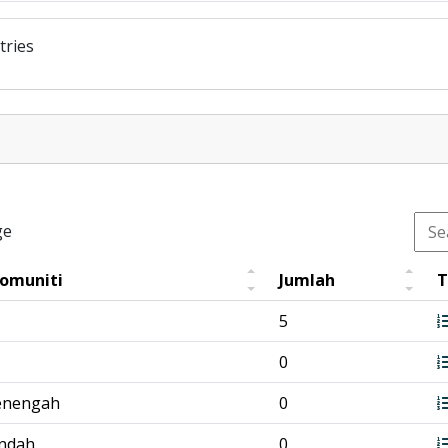
tries
ge
Komuniti
Jumlah
T
5
0
enengah
0
endah
0