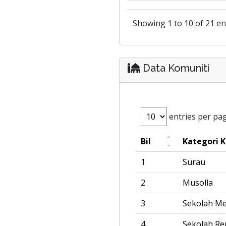
Showing 1 to 10 of 21 en
Data Komuniti
entries per pa
Bil
Kategori 
1
Surau
2
Musolla
3
Sekolah M
4
Sekolah R