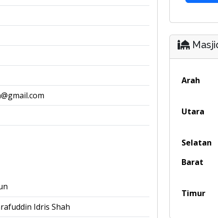
Masji
Arah
a@gmail.com
Utara
Selatan
Barat
un
Timur
afuddin Idris Shah