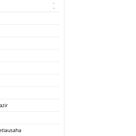
azir
etiausaha