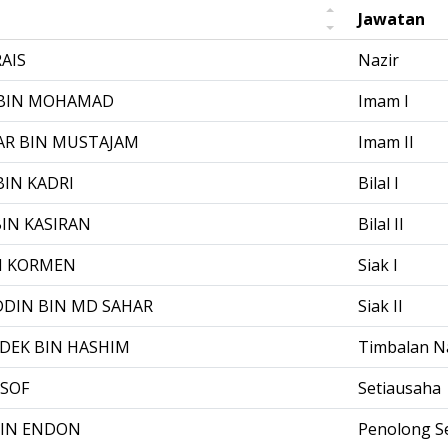
Jawatan
RAIS
Nazir
 BIN MOHAMAD
Imam I
R BIN MUSTAJAM
Imam II
BIN KADRI
Bilal I
IN KASIRAN
Bilal II
N KORMEN
Siak I
DIN BIN MD SAHAR
Siak II
EK BIN HASHIM
Timbalan N
SSOF
Setiausaha
BIN ENDON
Penolong S