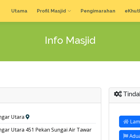
Utama
Profil Masjid
Pengimarahan
e
Khut
Info Masjid
Tinda
ngar Utara
Lam
ngar Utara 451 Pekan Sungai Air Tawar
Adu