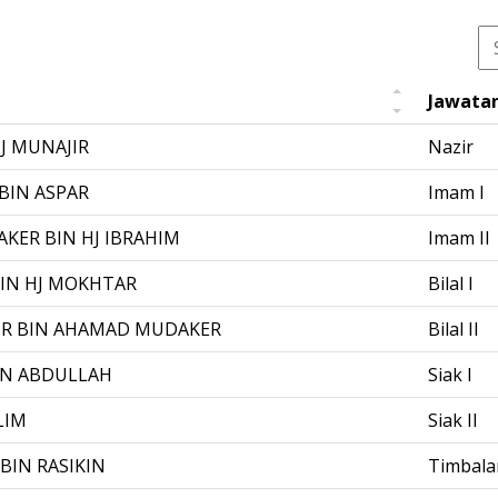
Jawata
HJ MUNAJIR
Nazir
BIN ASPAR
Imam I
KER BIN HJ IBRAHIM
Imam II
IN HJ MOKHTAR
Bilal I
R BIN AHAMAD MUDAKER
Bilal II
IN ABDULLAH
Siak I
LIM
Siak II
BIN RASIKIN
Timbala