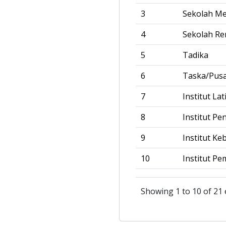
3
Sekolah M
4
Sekolah R
5
Tadika
6
Taska/Pus
7
Institut La
8
Institut Pe
9
Institut Ke
10
Institut Pe
Showing 1 to 10 of 21 