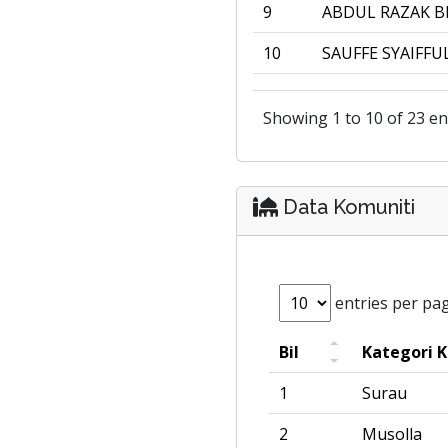
9
ABDUL RAZAK B
10
SAUFFE SYAIFFU
Showing 1 to 10 of 23 en
Data Komuniti
entries per pa
Bil
Kategori 
1
Surau
2
Musolla