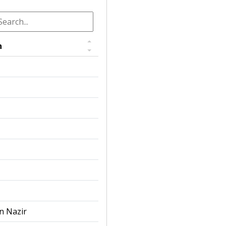
n
n Nazir