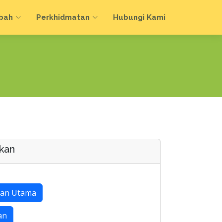
bah
Perkhidmatan
Hubungi Kami
kan
an Utama
an