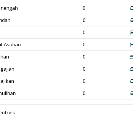
enengah
0
endah
0
0
at Asuhan
0
tihan
0
ngajian
0
bajikan
0
mulihan
0
entries