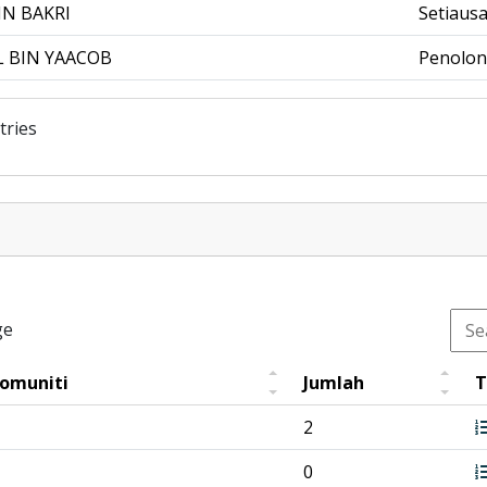
IN BAKRI
Setiaus
L BIN YAACOB
Penolon
tries
ge
Komuniti
Jumlah
T
2
0