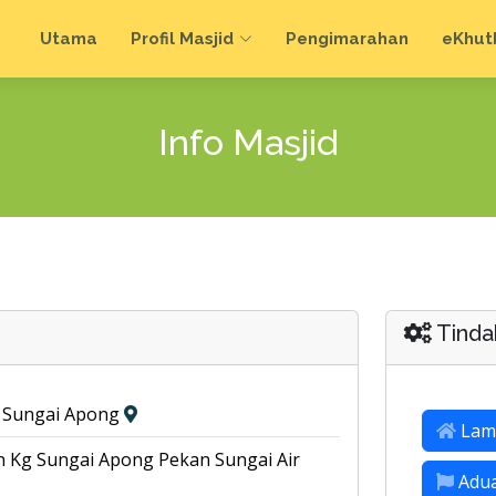
Utama
Profil Masjid
Pengimarahan
e
Khut
Info Masjid
Tinda
, Sungai Apong
Lam
an Kg Sungai Apong Pekan Sungai Air
Adu