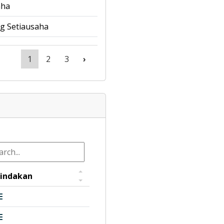
aha
g Setiausaha
1
2
3
›
indakan