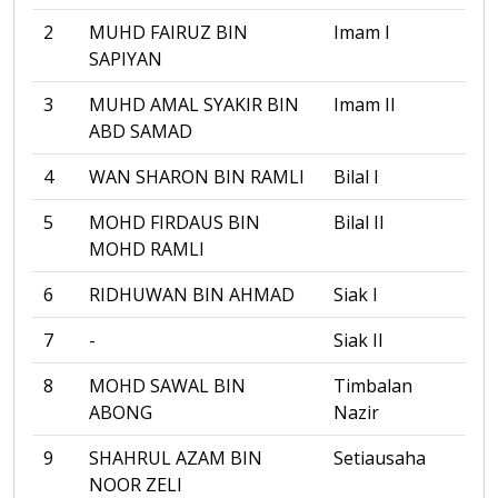
2
MUHD FAIRUZ BIN
Imam I
SAPIYAN
3
MUHD AMAL SYAKIR BIN
Imam II
ABD SAMAD
4
WAN SHARON BIN RAMLI
Bilal I
5
MOHD FIRDAUS BIN
Bilal II
MOHD RAMLI
6
RIDHUWAN BIN AHMAD
Siak I
7
-
Siak II
8
MOHD SAWAL BIN
Timbalan
ABONG
Nazir
9
SHAHRUL AZAM BIN
Setiausaha
NOOR ZELI