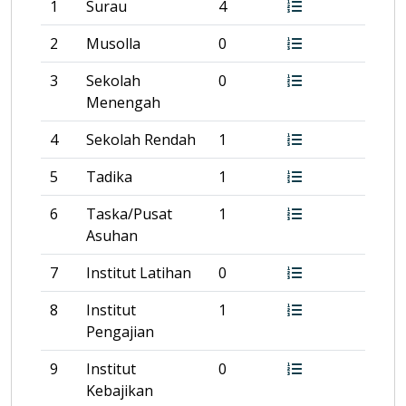
1
Surau
4
2
Musolla
0
3
Sekolah
0
Menengah
4
Sekolah Rendah
1
5
Tadika
1
6
Taska/Pusat
1
Asuhan
7
Institut Latihan
0
8
Institut
1
Pengajian
9
Institut
0
Kebajikan