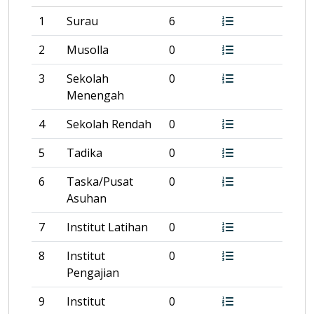
1
Surau
6
2
Musolla
0
3
Sekolah
0
Menengah
4
Sekolah Rendah
0
5
Tadika
0
6
Taska/Pusat
0
Asuhan
7
Institut Latihan
0
8
Institut
0
Pengajian
9
Institut
0