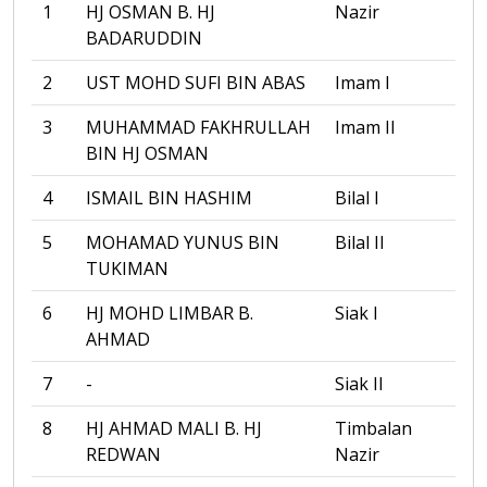
1
HJ OSMAN B. HJ
Nazir
BADARUDDIN
2
UST MOHD SUFI BIN ABAS
Imam I
3
MUHAMMAD FAKHRULLAH
Imam II
BIN HJ OSMAN
4
ISMAIL BIN HASHIM
Bilal I
5
MOHAMAD YUNUS BIN
Bilal II
TUKIMAN
6
HJ MOHD LIMBAR B.
Siak I
AHMAD
7
-
Siak II
8
HJ AHMAD MALI B. HJ
Timbalan
REDWAN
Nazir