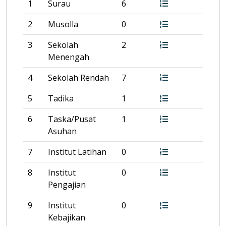
1
Surau
6
2
Musolla
0
3
Sekolah
2
Menengah
4
Sekolah Rendah
7
5
Tadika
1
6
Taska/Pusat
1
Asuhan
7
Institut Latihan
0
8
Institut
0
Pengajian
9
Institut
0
Kebajikan