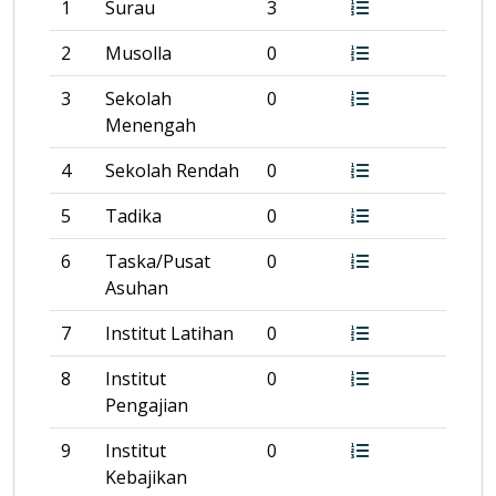
1
Surau
3
2
Musolla
0
3
Sekolah
0
Menengah
4
Sekolah Rendah
0
5
Tadika
0
6
Taska/Pusat
0
Asuhan
7
Institut Latihan
0
8
Institut
0
Pengajian
9
Institut
0
Kebajikan