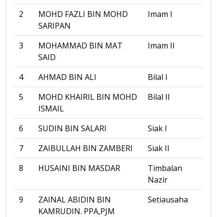
2
MOHD FAZLI BIN MOHD
Imam I
SARIPAN
3
MOHAMMAD BIN MAT
Imam II
SAID
4
AHMAD BIN ALI
Bilal I
5
MOHD KHAIRIL BIN MOHD
Bilal II
ISMAIL
6
SUDIN BIN SALARI
Siak I
7
ZAIBULLAH BIN ZAMBERI
Siak II
8
HUSAINI BIN MASDAR
Timbalan
Nazir
9
ZAINAL ABIDIN BIN
Setiausaha
KAMRUDIN. PPA,PJM