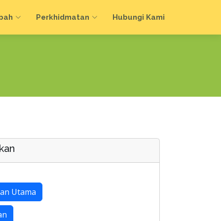
bah
Perkhidmatan
Hubungi Kami
kan
an Utama
an