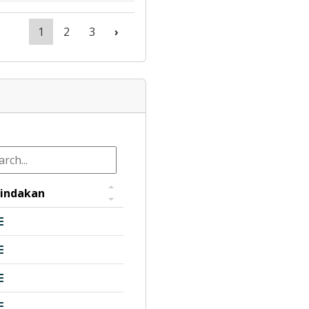
1
2
3
›
indakan