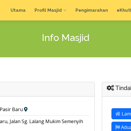
Utama
Profil Masjid
Pengimarahan
e
Khut
Info Masjid
Tinda
Pasir Baru
Lam
ru, Jalan Sg. Lalang Mukim Semenyih
Adu