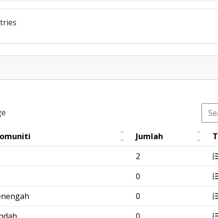
tries
ge
Komuniti
Jumlah
T
2
0
enengah
0
endah
0