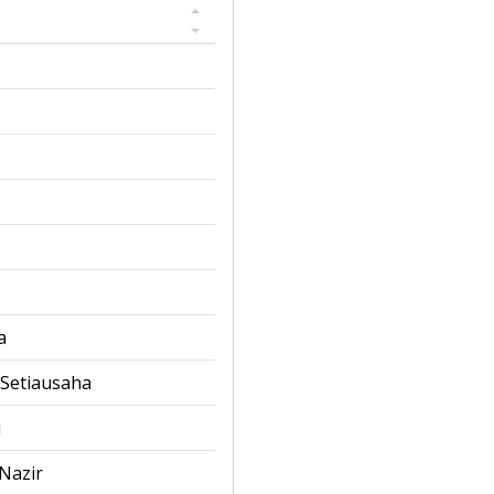
a
Setiausaha
i
Nazir