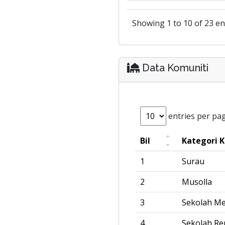
Showing 1 to 10 of 23 en
Data Komuniti
entries per pa
Bil
Kategori 
1
Surau
2
Musolla
3
Sekolah M
4
Sekolah R