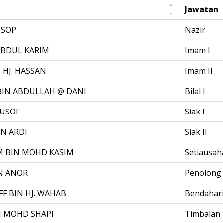
Jawatan
USOP
Nazir
 ABDUL KARIM
Imam I
N HJ. HASSAN
Imam II
BIN ABDULLAH @ DANI
Bilal I
YUSOF
Siak I
N ARDI
Siak II
M BIN MOHD KASIM
Setiausah
N ANOR
Penolong 
FF BIN HJ. WAHAB
Bendahar
N MOHD SHAPI
Timbalan 