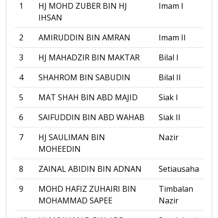
1
HJ MOHD ZUBER BIN HJ
Imam I
IHSAN
2
AMIRUDDIN BIN AMRAN
Imam II
3
HJ MAHADZIR BIN MAKTAR
Bilal I
4
SHAHROM BIN SABUDIN
Bilal II
5
MAT SHAH BIN ABD MAJID
Siak I
6
SAIFUDDIN BIN ABD WAHAB
Siak II
7
HJ SAULIMAN BIN
Nazir
MOHEEDIN
8
ZAINAL ABIDIN BIN ADNAN
Setiausaha
9
MOHD HAFIZ ZUHAIRI BIN
Timbalan
MOHAMMAD SAPEE
Nazir