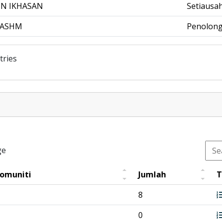
IN IKHASAN
Setiausa
HASHM
Penolong
tries
ge
Komuniti
Jumlah
T
8
0