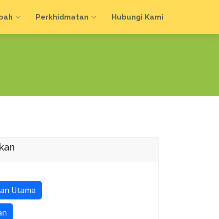
bah
Perkhidmatan
Hubungi Kami
kan
an Utama
an