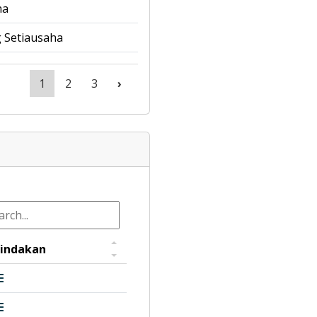
ha
 Setiausaha
1
2
3
›
indakan