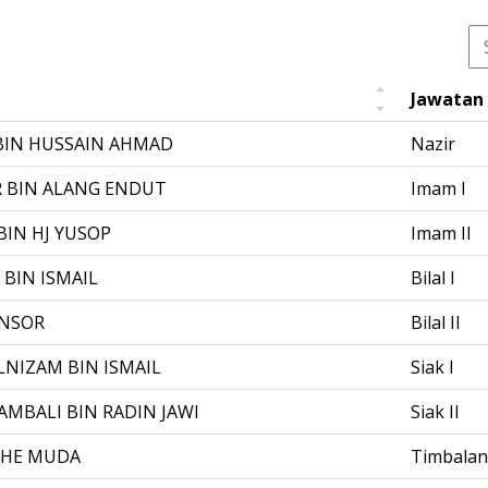
Jawatan
BIN HUSSAIN AHMAD
Nazir
R BIN ALANG ENDUT
Imam I
BIN HJ YUSOP
Imam II
 BIN ISMAIL
Bilal I
NSOR
Bilal II
NIZAM BIN ISMAIL
Siak I
MBALI BIN RADIN JAWI
Siak II
CHE MUDA
Timbalan