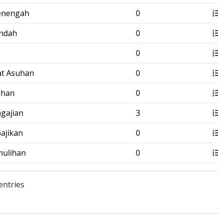
enengah
0
endah
0
0
at Asuhan
0
tihan
0
ngajian
3
bajikan
0
mulihan
0
entries