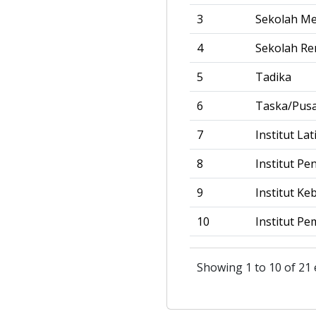
3
Sekolah M
4
Sekolah R
5
Tadika
6
Taska/Pus
7
Institut La
8
Institut Pe
9
Institut Ke
10
Institut Pe
Showing 1 to 10 of 21 